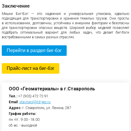
Заключение
Мешки Биг-Бэг — это надежная и универсальная упаковка, идеально
подходящая для транспортировки и хранения тяжелых грузов. Они просты
в использовании, долговечны, устойчивы к внешним факторам и безопасны
для транспортировки опасных веществ. Широкий выбор моделей позволяет
подобрать оптимальный вариант для любых задач, что делает биг-бэги
востребованными в самых разных отраслях.
Перейти в раздел биг-бэг
Прайс-лист на биг-бэг
ООО «Геоматериалы» в г.Ставрополь
Тел.:
+7 (903) 472-72-91
Email:
stavropol@td-geo.ru
Адрес:
г. Ставрополь, ул. Ленина, 287
График работы:
пн.-пт.: 9.00 - 18.00
сб.-вс. - выходной