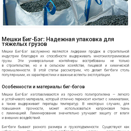
Мешки Биг-Бэг: Надежная упаковка для
тяжелых грузов
Мешки Биг-Бэг заслуженно являются лидерами продаж в строительной
индустрии благодаря их способности выдерживать многокилограммовые
грузы. Эти универсальные контейнеры востребованы не только
в строительстве, но и в сельском хозяйстве, пищевой и химической
промышленности. В этой статье рассмотрим, что делает биг-бэги столь
популярными, их характеристики и важные аспекты эксплуатации.
Особенности и материалы биг-бэгов
Мешки Биг-Бэг изготавливаются из прочного полипропилена — легкого
и устойчивого материала, который отлично переносит контакт с химикатами,
а также выдерживает перепады температур. В некоторых случаях, для
повышения прочности, может использоваться капроновая ткань
с ламинацией. Ламинирование значительно улучшает защиту от влаги
и внешних воздействий.
Биг-бэги бывают разного размера и грузоподъемности. Существуют как