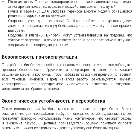
Плотная ткань: Прочная полипропиленовая ткань защищает содержимое
от испарения полезных веществ и воздействия солнечных лучей.
Ручки и карманы: Для удобства переноса многие модели оснащаются
ручками и карманами на застежке.
Открывающееся дно: Некоторые биг-бэги снабжены раскрывающимся
дном, что превращает их в удобные растариватели — это упрощает процесс
выгрузки.
Поддоны и клапаны: Биг-бэги могут устанавливаться на поддоны, что
облегчает загрузку. Наличие нижнего клапана позволяет легко выгружать
содержимое, не повреждая упаковку.
Безопасность при эксплуатации
При работе с биг-бэгами, особенно с опасными веществами, важно соблюдать
правила безопасности. Грузчики и операторы должны использовать
защитные маски и костюмы, чтобы избежать вдыхания вредных испарений,
если таковые имеются. Перед началом работы рекомендуется изучить
характеристики транспортируемого химического вещества и следовать
инструкциям по обращению с ним.
Экологическая устойчивость и переработка
После использования биг-бэги можно отправлять на переработку. Важно
отметить, что для переработки требуется специальное оборудование, но это
позволяет повторно использовать ткань контейнеров, что снижает отходы
и экономит ресурсы. Крупные производители обычно покупают биг-бэги
оптом, что снижает их стоимость и делает упаковку еще более выгодной.