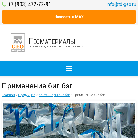
+7 (903) 472-72-91
info@td-geo.ru
Написать в MAX
Геоматериалы
производство геосинтетики
Применение биг бэг
Главная
/
Продукция
/
Контейнеры биг-бэг
/
Применение биг бэг