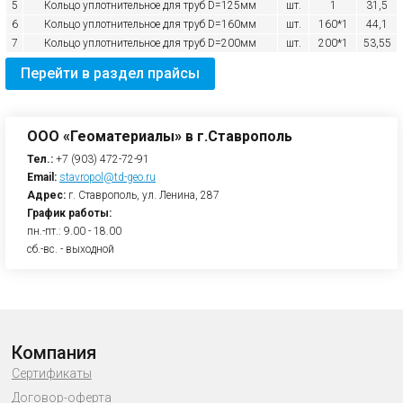
5
Кольцо уплотнительное для труб D=125мм
шт.
1
31,5
6
Кольцо уплотнительное для труб D=160мм
шт.
160*1
44,1
7
Кольцо уплотнительное для труб D=200мм
шт.
200*1
53,55
Перейти в раздел прайсы
ООО «Геоматериалы» в г.Ставрополь
Тел.:
+7 (903) 472-72-91
Email:
stavropol@td-geo.ru
Адрес:
г. Ставрополь, ул. Ленина, 287
График работы:
пн.-пт.: 9.00 - 18.00
сб.-вс. - выходной
Компания
Сертификаты
Договор-оферта