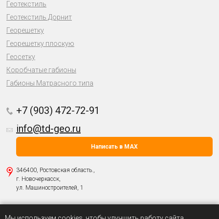
Геотекстиль
Геотекстиль Дорнит
Георешетку
Георешетку плоскую
Геосетку
Коробчатые габионы
Габионы Матрасного типа
+7 (903) 472-72-91
info@td-geo.ru
Написать в MAX
346400, Ростовская область.,
г. Новочеркасск,
ул. Машиностроителей, 1
Политика о защите персональных данных
Мы используем cookies, чтобы улучшить работу сайта.